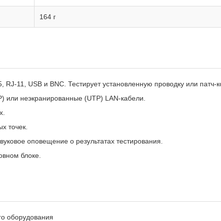
164 г
5, RJ-11, USB и BNC. Тестирует установленную проводку или патч-к
P) или неэкранированные (UTP) LAN-кабели.
х.
х точек.
звуковое оповещение о результатах тестирования.
овном блоке.
го оборудования