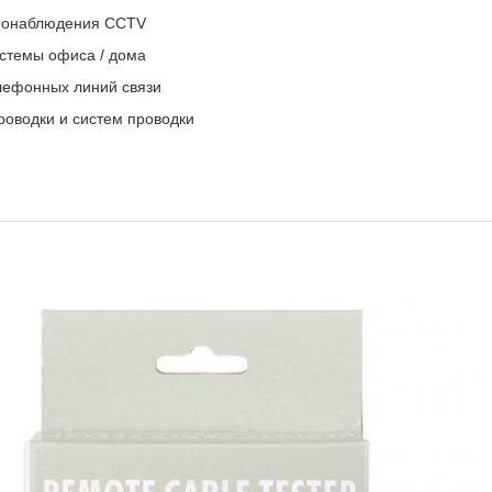
деонаблюдения CCTV
истемы офиса / дома
лефонных линий связи
оводки и систем проводки