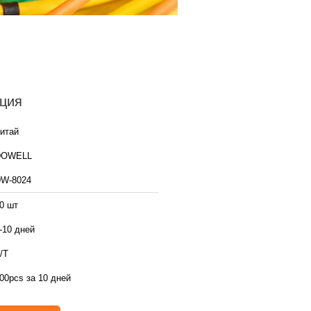
ция
итай
DOWELL
W-8024
0 шт
-10 дней
/Т
00pcs за 10 дней