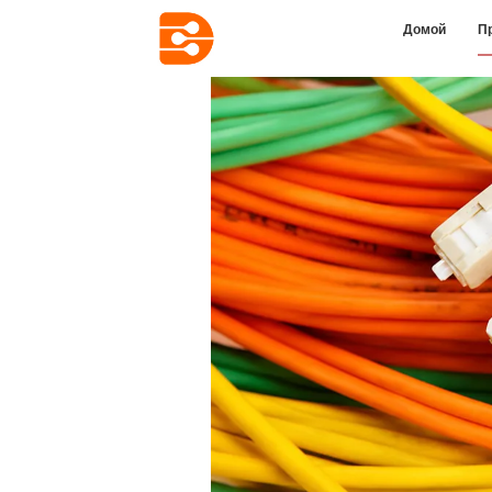
Домой
П