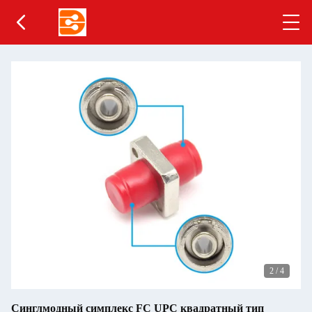
2
/
4
Синглмодный симплекс FC UPC квадратный тип