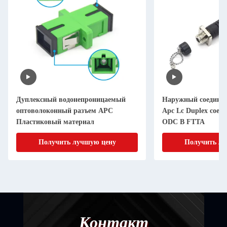
Дуплексный водонепроницаемый
Наружный соединит
оптоволоконный разъем APC
Apc Lc Duplex соед
Пластиковый материал
ODC В FTTA
Получить лучшую цену
Получить лу
Контакт