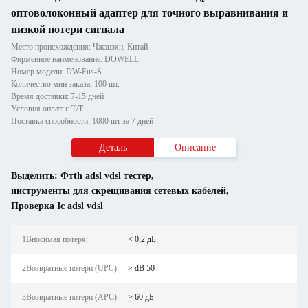
оптоволоконный адаптер для точного выравнивания и
низкой потери сигнала
Место происхождения: Чжэцзян, Китай
Фирменное наименование: DOWELL
Номер модели: DW-Fus-S
Количество мин заказа: 100 шт.
Время доставки: 7-15 дней
Условия оплаты: Т/Т
Поставка способности: 1000 шт за 7 дней
Деталь
Описание
Выделить:
Фтth adsl vdsl тестер
,
инструменты для скрещивания сетевых кабелей
,
Проверка Ic adsl vdsl
1Вносимая потеря:
< 0,2 дБ
2Возвратные потери (UPC):
> dB 50
3Возвратные потери (APC):
> 60 дБ