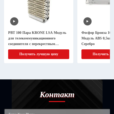
PBT 100 Пара KRONE LSA Модуль
Фосфор Бронза 10 
для телекоммуникационного
Модуль ABS 0,5um 
соединителя с перекрестным
Серебро
шкафом
Получить лучшую цену
Получить лу
Контакт