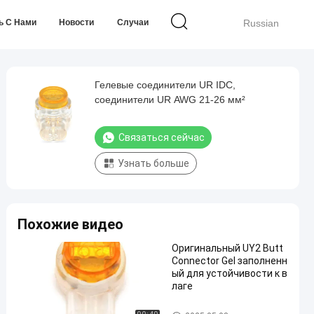
ь С Нами
Новости
Случаи
Russian
Гелевые соединители UR IDC,
соединители UR AWG 21-26 мм²
Связаться сейчас
Узнать больше
Похожие видео
Оригинальный UY2 Butt
Connector Gel заполненн
ый для устойчивости к в
лаге
Соединители для проводов