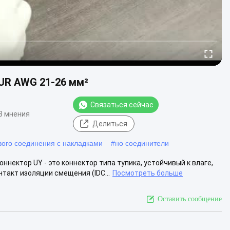
 UR AWG 21-26 мм²
Связаться сейчас
3 мнения
Делиться
вого соединения с накладками
#
но соединители
нектор UY - это коннектор типа тупика, устойчивый к влаге,
акт изоляции смещения (IDC...
Посмотреть больше
Оставить сообщение