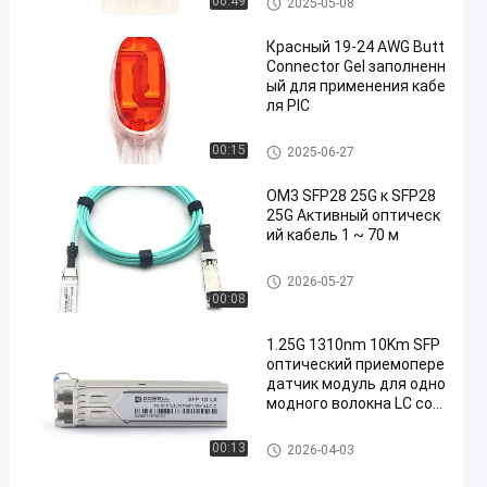
00:49
2025-05-08
встык
Красный 19-24 AWG Butt
Connector Gel заполненн
ый для применения кабе
ля PIC
Соединители для проводов
00:15
2025-06-27
встык
OM3 SFP28 25G к SFP28
25G Активный оптическ
ий кабель 1 ~ 70 м
Трансиверы SFP+
2026-05-27
00:08
1.25G 1310nm 10Km SFP
оптический приемопере
датчик модуль для одно
модного волокна LC сое
динителя
Трансиверы SFP+
00:13
2026-04-03