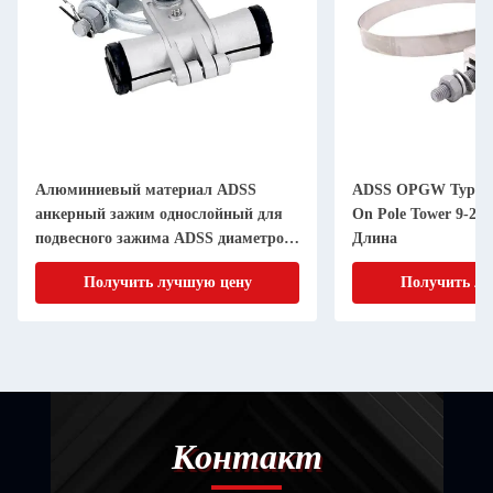
Алюминиевый материал ADSS
ADSS OPGW Type D
анкерный зажим однослойный для
On Pole Tower 9-20
подвесного зажима ADSS диаметром
Длина
9-11 мм
Получить лучшую цену
Получить лу
Контакт