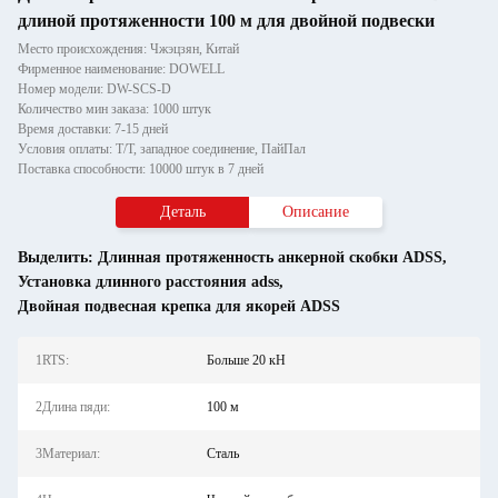
длиной протяженности 100 м для двойной подвески
Место происхождения: Чжэцзян, Китай
Фирменное наименование: DOWELL
Номер модели: DW-SCS-D
Количество мин заказа: 1000 штук
Время доставки: 7-15 дней
Условия оплаты: Т/Т, западное соединение, ПайПал
Поставка способности: 10000 штук в 7 дней
Деталь
Описание
Выделить:
Длинная протяженность анкерной скобки ADSS
,
Установка длинного расстояния adss
,
Двойная подвесная крепка для якорей ADSS
1RTS:
Больше 20 кН
2Длина пяди:
100 м
3Материал:
Сталь