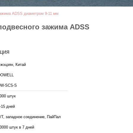
ажима ADSS диаметром 9-11 мм
подвесного зажима ADSS
ция
жэцзян, Китай
DOWELL
DW-SCS-S
000 штук
-15 дней
/Т, западное соединение, ПайПал
0000 штук в 7 дней