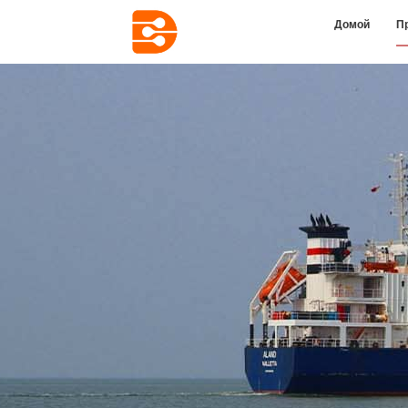
Домой
П