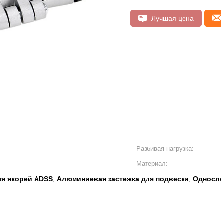
Лучшая цена
Разбивая нагрузка:
Материал:
ля якорей ADSS
Алюминиевая застежка для подвески
Односло
,
,