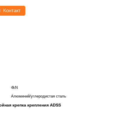
Контакт
4kN
Алюминий/углеродистая сталь
йная крепка крепления ADSS