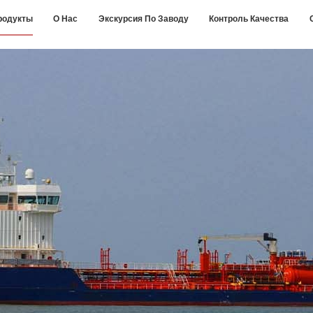
родукты
О Нас
Экскурсия По Заводу
Контроль Качества