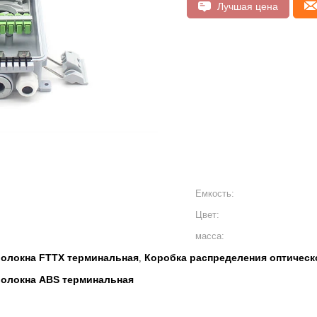
Лучшая цена
Емкость:
Цвет:
масса:
волокна FTTX терминальная
Коробка распределения оптическ
,
волокна ABS терминальная