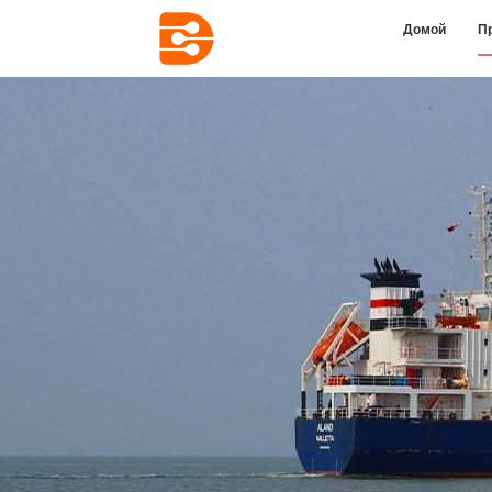
Домой
П