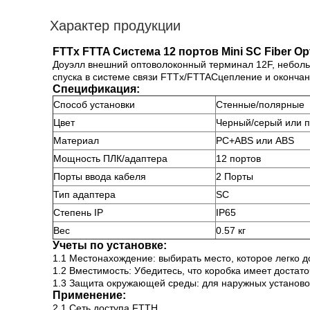
Характер продукции
FTTx FTTA Система 12 портов Mini SC Fiber Opt
Доуэлл внешний оптоволоконный терминал 12F, неболь
спуска в системе связи FTTx/FTTAСцепление и окончани
Спецификация:
Способ установки
Стенные/полярные
Цвет
Черный/серый или п
Материал
PC+ABS или ABS
Мощность ПЛК/адаптера
12 портов
Порты ввода кабеля
2 Порты
Тип адаптера
SC
Степень IP
IP65
Вес
0.57 кг
Учеты по установке:
1.1 Местонахождение: выбирать место, которое легко 
1.2 Вместимость: Убедитесь, что коробка имеет достат
1.3 Защита окружающей среды: для наружных установок 
Применение:
2.1 Сеть доступа FTTH