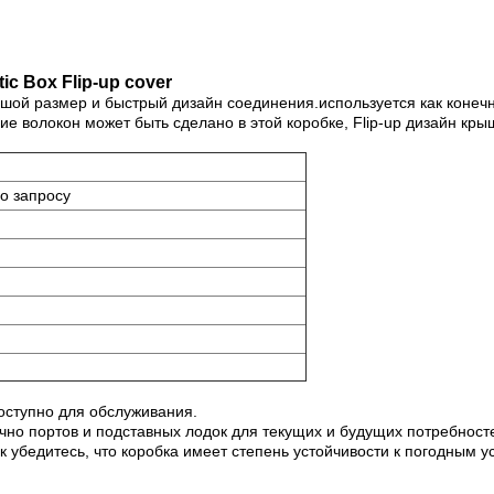
ic Box Flip-up cover
шой размер и быстрый дизайн соединения.используется как конеч
е волокон может быть сделано в этой коробке, Flip-up дизайн крыш
о запросу
доступно для обслуживания.
очно портов и подставных лодок для текущих и будущих потребност
убедитесь, что коробка имеет степень устойчивости к погодным у