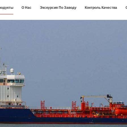
родукты
О Нас
Экскурсия По Заводу
Контроль Качества