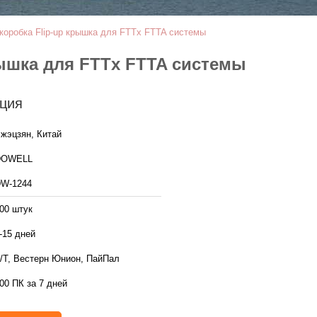
 коробка Flip-up крышка для FTTx FTTA системы
рышка для FTTx FTTA системы
ция
жэцзян, Китай
DOWELL
W-1244
00 штук
-15 дней
/Т, Вестерн Юнион, ПайПал
00 ПК за 7 дней