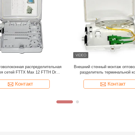
ловолоконные оптические
24 ядра Оптический распредел
еделительные коробки 24 SC
блок Белый Для сетей передач
даптеры для помещений
Контакт
Контакт