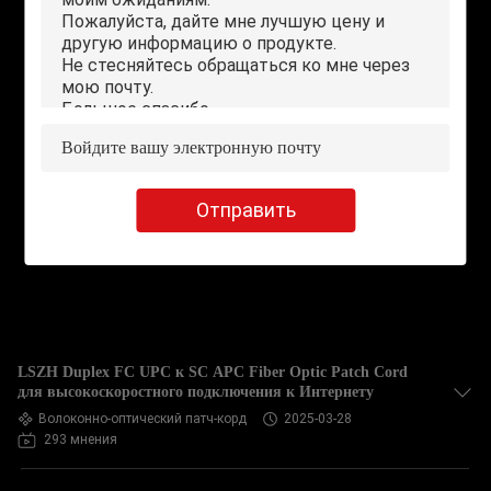
Отправить
LSZH Duplex FC UPC к SC APC Fiber Optic Patch Cord
для высокоскоростного подключения к Интернету
Волоконно-оптический патч-корд
2025-03-28
293 мнения