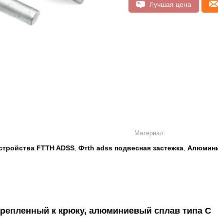
Лучшая цена
Материал:
устройства FTTH ADSS
Фтth adss подвесная застежка
Алюмини
,
,
крепленный к крюку, алюминиевый сплав типа C