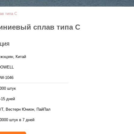
ав типа C
иниевый сплав типа C
ция
жэцзян, Китай
DOWELL
W-1046
000 штук
-15 дней
/Т, Вестерн Юнион, ПайПал
0000 штук в 7 дней