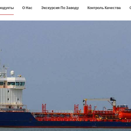
родукты
О Нас
Экскурсия По Заводу
Контроль Качества