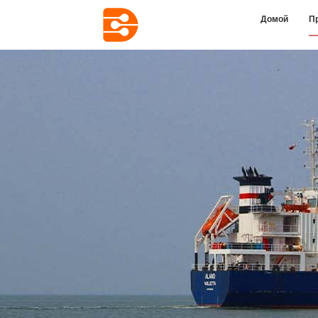
Домой
П